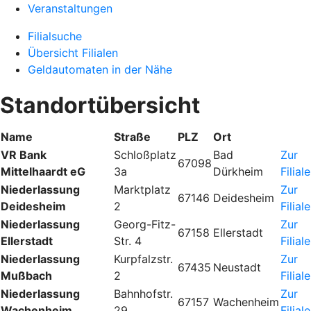
Veranstaltungen
Filialsuche
Übersicht Filialen
Geldautomaten in der Nähe
Standortübersicht
Name
Straße
PLZ
Ort
VR Bank
Schloßplatz
Bad
Zur
67098
Mittelhaardt eG
3a
Dürkheim
Filiale
Niederlassung
Marktplatz
Zur
67146
Deidesheim
Deidesheim
2
Filiale
Niederlassung
Georg-Fitz-
Zur
67158
Ellerstadt
Ellerstadt
Str. 4
Filiale
Niederlassung
Kurpfalzstr.
Zur
67435
Neustadt
Mußbach
2
Filiale
Niederlassung
Bahnhofstr.
Zur
67157
Wachenheim
Wachenheim
29
Filiale