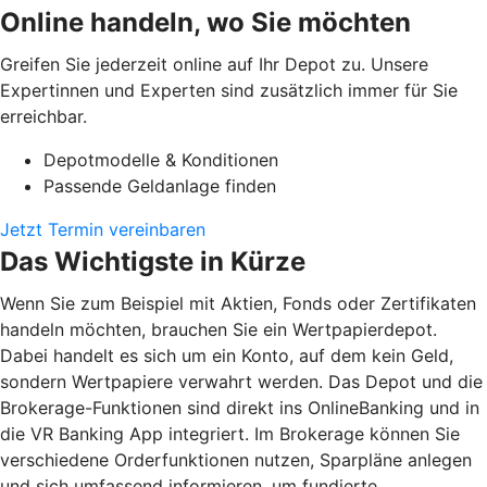
Online handeln, wo Sie möchten
Greifen Sie jederzeit online auf Ihr Depot zu. Unsere
Expertinnen und Experten sind zusätzlich immer für Sie
erreichbar.
Depotmodelle & Konditionen
Passende Geldanlage finden
Jetzt Termin vereinbaren
Das Wichtigste in Kürze
Wenn Sie zum Beispiel mit Aktien, Fonds oder Zertifikaten
handeln möchten, brauchen Sie ein Wertpapierdepot.
Dabei handelt es sich um ein Konto, auf dem kein Geld,
sondern Wertpapiere verwahrt werden. Das Depot und die
Brokerage-Funktionen sind direkt ins OnlineBanking und in
die VR Banking App integriert. Im Brokerage können Sie
verschiedene Orderfunktionen nutzen, Sparpläne anlegen
und sich umfassend informieren, um fundierte