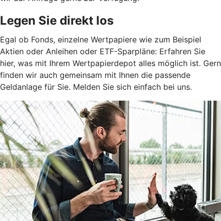
Legen Sie direkt los
Egal ob Fonds, einzelne Wertpapiere wie zum Beispiel
Aktien oder Anleihen oder ETF-Sparpläne: Erfahren Sie
hier, was mit Ihrem Wertpapierdepot alles möglich ist. Gern
finden wir auch gemeinsam mit Ihnen die passende
Geldanlage für Sie. Melden Sie sich einfach bei uns.