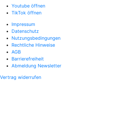
Youtube öffnen
TikTok öffnen
Impressum
Datenschutz
Nutzungsbedingungen
Rechtliche Hinweise
AGB
Barrierefreiheit
Abmeldung Newsletter
Vertrag widerrufen