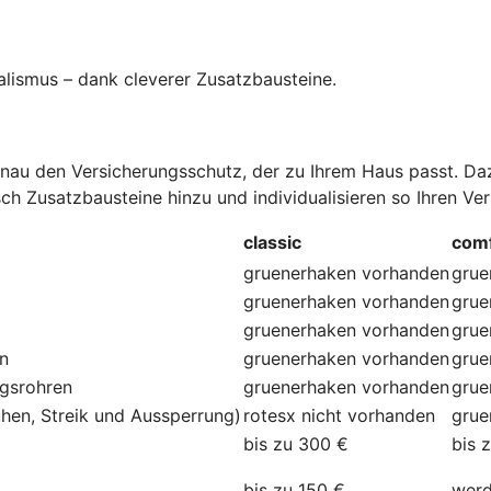
alismus – dank cleverer Zusatzbausteine
.
au den Versicherungsschutz, der zu Ihrem Haus passt. Dazu
ch Zusatzbausteine hinzu und individualisieren so Ihren Ve
classic
comf
gruenerhaken
vorhanden
grue
gruenerhaken
vorhanden
grue
gruenerhaken
vorhanden
grue
en
gruenerhaken
vorhanden
grue
ngsrohren
gruenerhaken
vorhanden
grue
hen, Streik und Aussperrung)
rotesx
nicht vorhanden
grue
bis zu 300 €
bis 
bis zu 150 €
werd