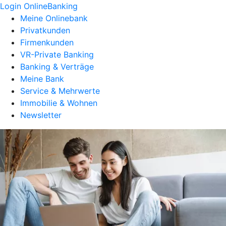
Login OnlineBanking
Meine Onlinebank
Privatkunden
Firmenkunden
VR-Private Banking
Banking & Verträge
Meine Bank
Service & Mehrwerte
Immobilie & Wohnen
Newsletter