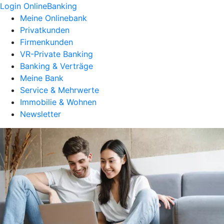
Login OnlineBanking
Meine Onlinebank
Privatkunden
Firmenkunden
VR-Private Banking
Banking & Verträge
Meine Bank
Service & Mehrwerte
Immobilie & Wohnen
Newsletter