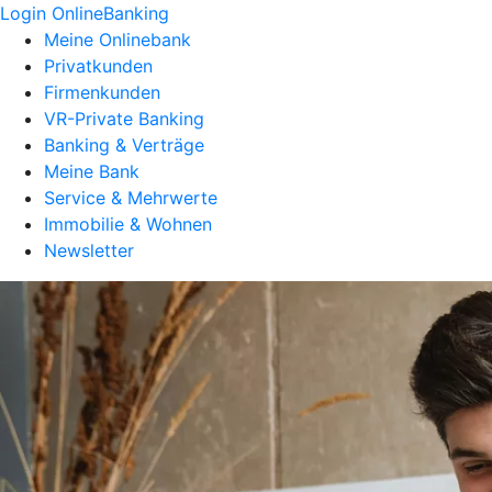
Login OnlineBanking
Meine Onlinebank
Privatkunden
Firmenkunden
VR-Private Banking
Banking & Verträge
Meine Bank
Service & Mehrwerte
Immobilie & Wohnen
Newsletter