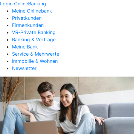
Login OnlineBanking
Meine Onlinebank
Privatkunden
Firmenkunden
VR-Private Banking
Banking & Verträge
Meine Bank
Service & Mehrwerte
Immobilie & Wohnen
Newsletter