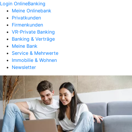
Login OnlineBanking
Meine Onlinebank
Privatkunden
Firmenkunden
VR-Private Banking
Banking & Verträge
Meine Bank
Service & Mehrwerte
Immobilie & Wohnen
Newsletter