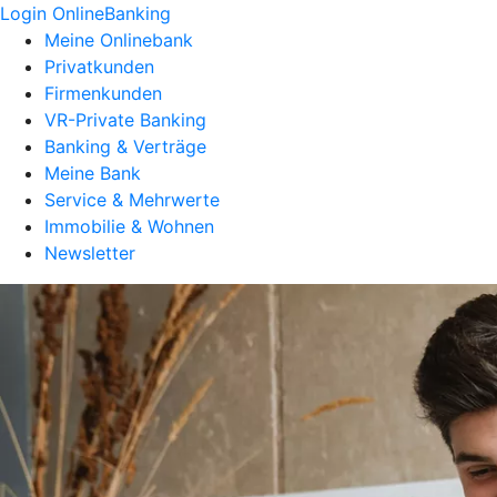
Login OnlineBanking
Meine Onlinebank
Privatkunden
Firmenkunden
VR-Private Banking
Banking & Verträge
Meine Bank
Service & Mehrwerte
Immobilie & Wohnen
Newsletter