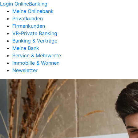
Login OnlineBanking
Meine Onlinebank
Privatkunden
Firmenkunden
VR-Private Banking
Banking & Verträge
Meine Bank
Service & Mehrwerte
Immobilie & Wohnen
Newsletter