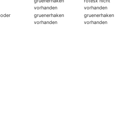
gruenerhaken
rotesx
nicht
vorhanden
vorhanden
coder
gruenerhaken
gruenerhaken
vorhanden
vorhanden